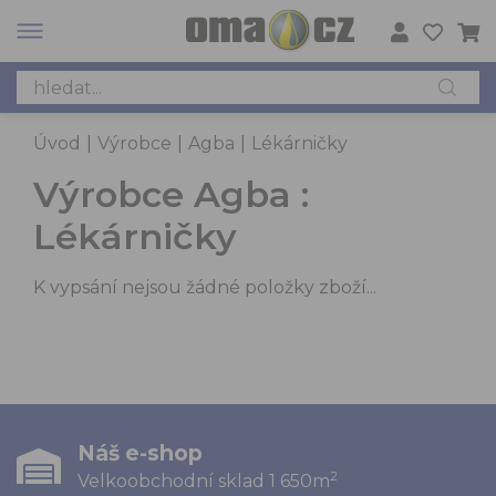
Úvod
|
Výrobce
|
Agba
|
Lékárničky
Výrobce Agba :
Lékárničky
K vypsání nejsou žádné položky zboží...
Náš e-shop
2
Velkoobchodní sklad 1 650m