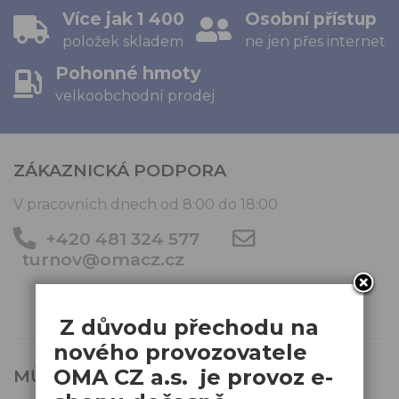
Více jak 1 400
Osobní přístup
položek skladem
ne jen přes internet
Pohonné hmoty
velkoobchodní prodej
ZÁKAZNICKÁ PODPORA
V pracovních dnech od 8:00 do 18:00
+420 481 324 577
turnov@omacz.cz
Z důvodu přechodu na
nového provozovatele
OMA CZ a.s. je provoz e-
MŮJ ÚČET