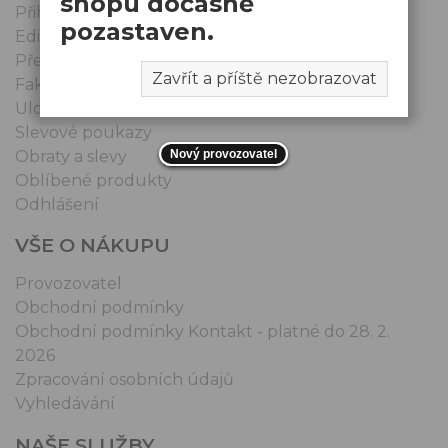
shopu dočasně
Přihlášení | Registrace
pozastaven.
Editace údajů
Přehled objednávek
Zavřít a příště nezobrazovat
Faktury vydané
Uložené košíky
Slevové poukazy
Nový provozovatel
Obraty a slevy
Oblíbené produkty
Odhlášení
VŠE O NÁKUPU
Provozovatel
Obchodní podmínky
Obchodní podmínky Kontakt - platné do 28. 2.
2026
Zpracování osobních údajů
Vyhledávání
NAŠE SLUŽBY