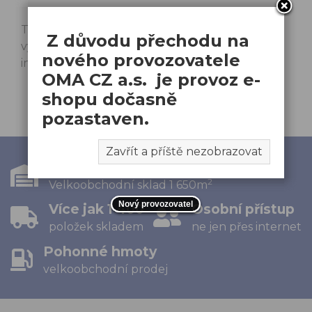
Technické specifikace se mohou změnit bez
Z důvodu přechodu na
výslovného upozornění. Obrázky mají pouze
nového provozovatele
informativní charakter.
OMA CZ a.s. je provoz e-
shopu dočasně
pozastaven.
Zavřít a příště nezobrazovat
Náš e-shop
2
Velkoobchodní sklad 1 650m
Nový provozovatel
Více jak 1 400
Osobní přístup
položek skladem
ne jen přes internet
Pohonné hmoty
velkoobchodní prodej