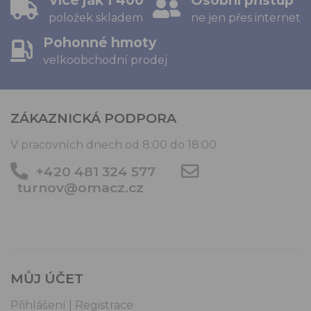
Více jak 1 400
Osobní přístup
položek skladem
ne jen přes internet
Pohonné hmoty
velkoobchodní prodej
ZÁKAZNICKÁ PODPORA
V pracovních dnech od 8:00 do 18:00
+420 481 324 577
turnov@omacz.cz
MŮJ ÚČET
Přihlášení | Registrace