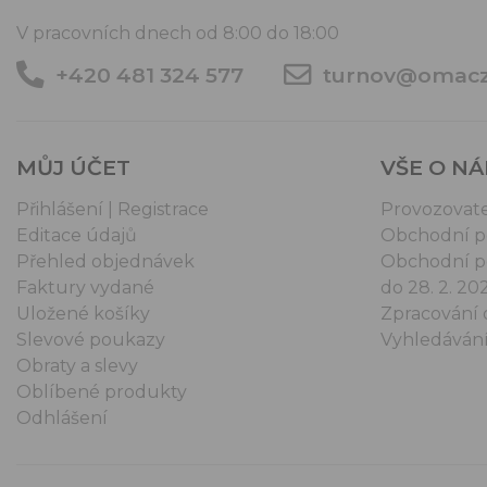
V pracovních dnech od 8:00 do 18:00
+420 481 324 577
turnov@omacz
MŮJ ÚČET
VŠE O N
Přihlášení | Registrace
Provozovat
Editace údajů
Obchodní 
Přehled objednávek
Obchodní p
Faktury vydané
do 28. 2. 20
Uložené košíky
Zpracování 
Slevové poukazy
Vyhledáván
Obraty a slevy
Oblíbené produkty
Odhlášení