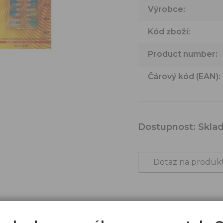
Výrobce:
Kód zboží:
Product number:
Čárový kód (EAN):
Dostupnost:
Skla
Dotaz na produk
s