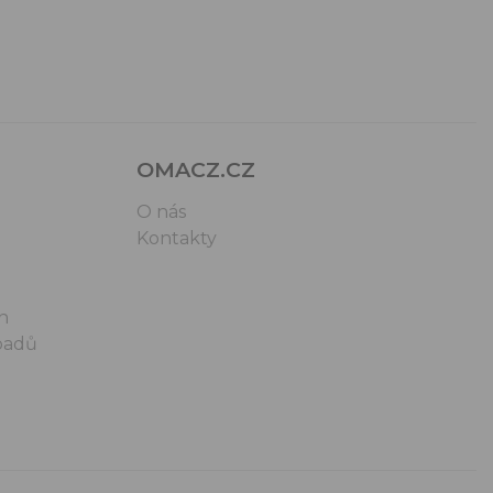
OMACZ.CZ
O nás
Kontakty
n
padů