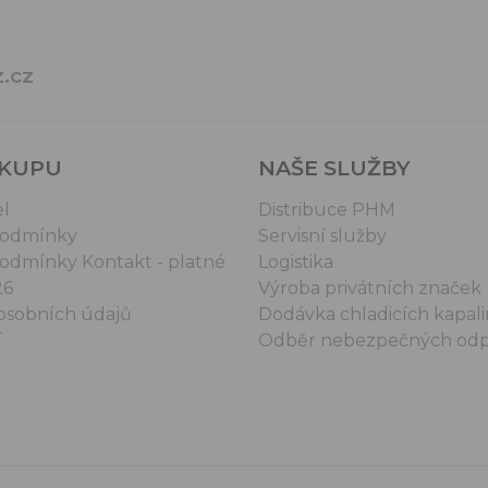
.cz
ÁKUPU
NAŠE SLUŽBY
el
Distribuce PHM
podmínky
Servisní služby
odmínky Kontakt - platné
Logistika
26
Výroba privátních značek
osobních údajů
Dodávka chladicích kapali
í
Odběr nebezpečných od