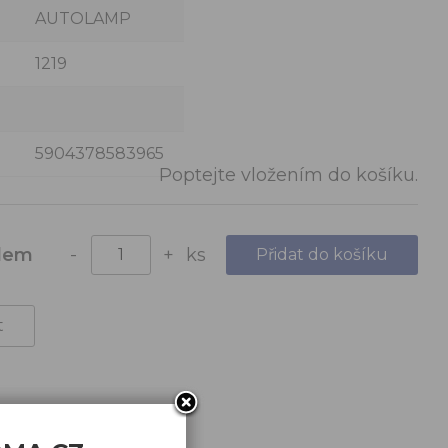
AUTOLAMP
1219
5904378583965
Poptejte vložením do košíku.
ks
dem
-
+
t