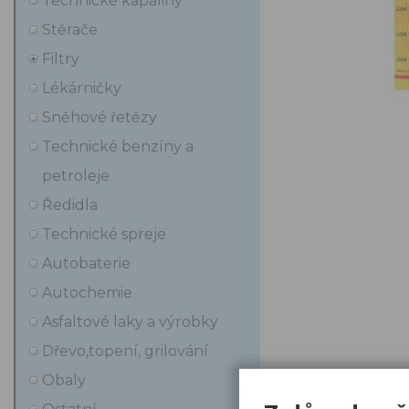
Technické kapaliny
Stěrače
Filtry
Lékárničky
Sněhové řetězy
Technické benzíny a
petroleje
Ředidla
Technické spreje
Autobaterie
Autochemie
Asfaltové laky a výrobky
Dřevo,topení, grilování
Obaly
Popi