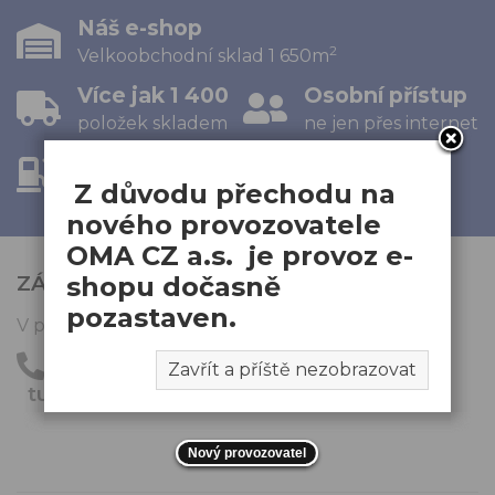
Náš e-shop
2
Velkoobchodní sklad 1 650m
Více jak 1 400
Osobní přístup
položek skladem
ne jen přes internet
Pohonné hmoty
Z důvodu přechodu na
velkoobchodní prodej
nového provozovatele
OMA CZ a.s. je provoz e-
ZÁKAZNICKÁ PODPORA
shopu dočasně
pozastaven.
V pracovních dnech od 8:00 do 18:00
+420 481 324 577
Zavřít a příště nezobrazovat
turnov@omacz.cz
Nový provozovatel