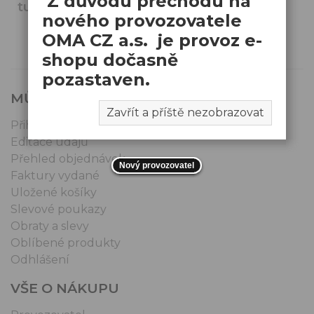
Z důvodu přechodu na
turnov@omacz.cz
nového provozovatele
OMA CZ a.s. je provoz e-
shopu dočasně
pozastaven.
MŮJ ÚČET
Zavřít a příště nezobrazovat
Přihlášení | Registrace
Editace údajů
Přehled objednávek
Nový provozovatel
Faktury vydané
Uložené košíky
Slevové poukazy
Obraty a slevy
Oblíbené produkty
Odhlášení
VŠE O NÁKUPU