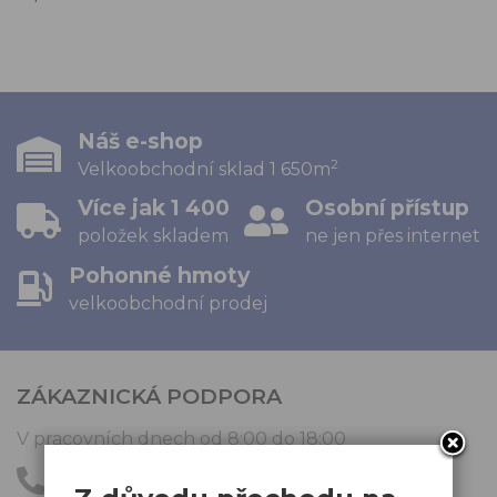
Náš e-shop
2
Velkoobchodní sklad 1 650m
Více jak 1 400
Osobní přístup
položek skladem
ne jen přes internet
Pohonné hmoty
velkoobchodní prodej
ZÁKAZNICKÁ PODPORA
V pracovních dnech od 8:00 do 18:00
+420 481 324 577