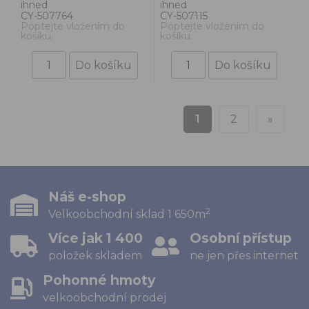
ihned
ihned
CY-507764
CY-507115
Poptejte vložením do
Poptejte vložením do
košíku.
košíku.
1
2
»
Náš e-shop
2
Velkoobchodní sklad 1 650m
Více jak 1 400
Osobní přístup
položek skladem
ne jen přes internet
Pohonné hmoty
velkoobchodní prodej