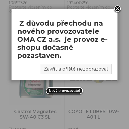
10853326
192400256
Poptejte vložením do
Poptejte vložením do
košíku.
košíku.
Z důvodu přechodu na
nového provozovatele
OMA CZ a.s. je provoz e-
shopu dočasně
pozastaven.
Zavřít a příště nezobrazovat
Nový provozovatel
Castrol Magnatec
COYOTE LUBES 10W-
5W-40 C3 5L
40 1 L