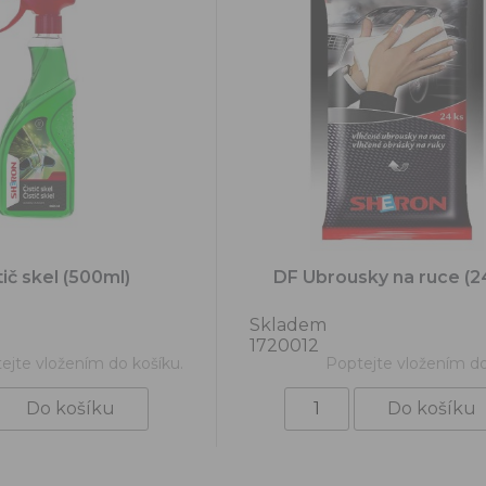
tič skel (500ml)
DF Ubrousky na ruce (2
Skladem
1720012
ejte vložením do košíku.
Poptejte vložením do