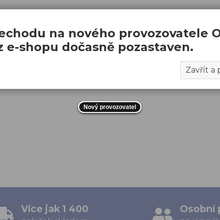
echodu na nového provozovatele 
oz e-shopu dočasně pozastaven.
Zavřít a
Nový provozovatel
Více jak 1 400
Osobní 