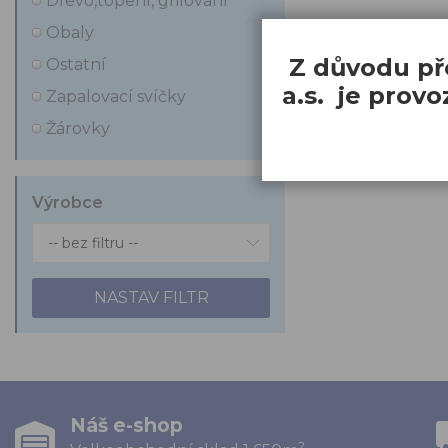
Dřevo,topení, grilování
Obaly
Z důvodu př
Ostatní
a.s. je prov
Zapalovací svíčky
Žárovky
Výrobce
Náš e-shop
2