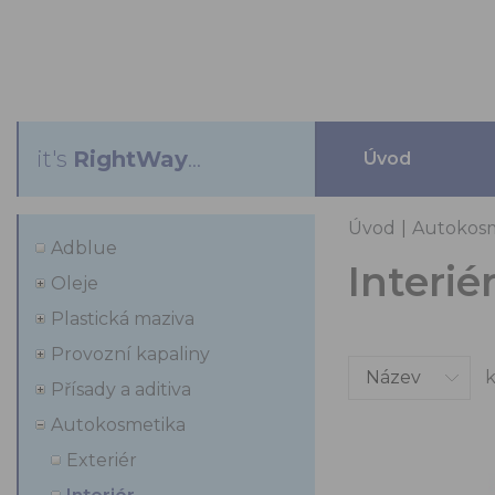
it's
RightWay
...
Úvod
Úvod
|
Autokos
Adblue
Interié
Oleje
Plastická maziva
Provozní kapaliny
k
Přísady a aditiva
Autokosmetika
Exteriér