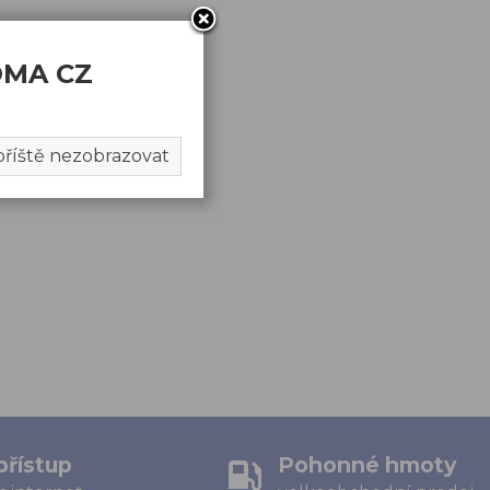
OMA CZ
 příště nezobrazovat
přístup
Pohonné hmoty