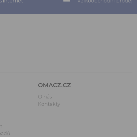
s internet
velkoobchodní prodej
OMACZ.CZ
O nás
Kontakty
n
padů