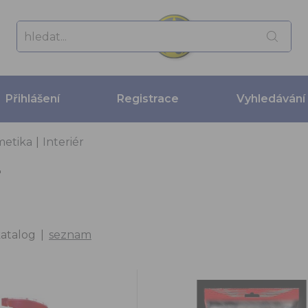
Přihlášení
Registrace
Vyhledávání
metika
|
Interiér
r
atalog
|
seznam