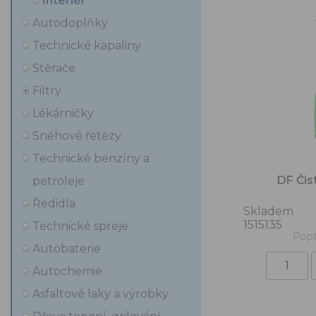
Interiér
Autodoplňky
Technické kapaliny
Stěrače
Filtry
Lékárničky
Sněhové řetězy
Technické benzíny a
DF Čis
petroleje
Ředidla
Skladem
1515135
Technické spreje
Popt
Autobaterie
Autochemie
Asfaltové laky a výrobky