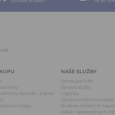
položek skladem
ne jen pře
.cz
ÁKUPU
NAŠE SLUŽBY
el
Distribuce PHM
podmínky
Servisní služby
odmínky Kontakt - platné
Logistika
26
Výroba privátních značek
osobních údajů
Dodávka chladicích kapali
í
Odběr nebezpečných od