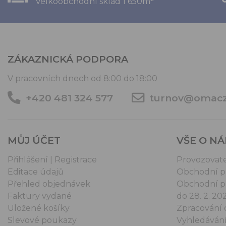
Velkoobchodní sklad 1 650m
ZÁKAZNICKÁ PODPORA
V pracovních dnech od 8:00 do 18:00
+420 481 324 577
turnov@omacz
MŮJ ÚČET
VŠE O N
Přihlášení | Registrace
Provozovat
Editace údajů
Obchodní 
Přehled objednávek
Obchodní p
Faktury vydané
do 28. 2. 20
Uložené košíky
Zpracování 
Slevové poukazy
Vyhledáván