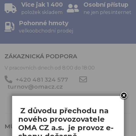
Více jak 1 400
Osobní přístup
položek skladem
ne jen přes internet
Pohonné hmoty
velkoobchodní prodej
ZÁKAZNICKÁ PODPORA
V pracovních dnech od 8:00 do 18:00
+420 481 324 577
turnov@omacz.cz
Z důvodu přechodu na
nového provozovatele
MŮJ ÚČET
OMA CZ a.s. je provoz e-