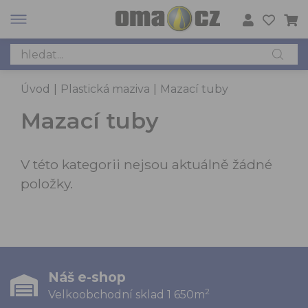
Úvod
|
Plastická maziva
|
Mazací tuby
Mazací tuby
V této kategorii nejsou aktuálně žádné
položky.
Náš e-shop
2
Velkoobchodní sklad 1 650m